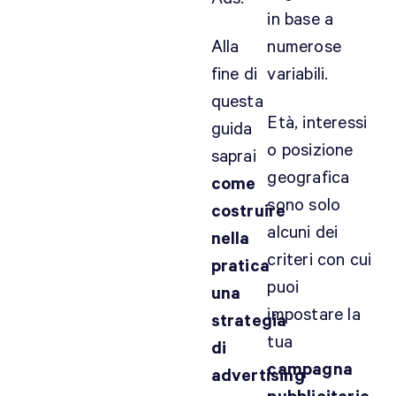
in base a
0
Alla
numerose
,
fine di
variabili.
6
0
questa
€
Età, interessi
guida
d
o posizione
saprai
i
geografica
come
C
sono solo
P
costruire
M
alcuni dei
nella
!
criteri con cui
pratica
?
puoi
una
M
impostare la
a
strategia
n
tua
di
e
campagna
advertising
m