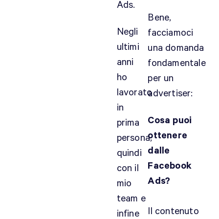
Ads.
c
Bene,
a
Negli
facciamoci
m
ultimi
p
una domanda
a
anni
fondamentale
g
ho
per un
n
lavorato
advertiser:
e
in
d
Cosa puoi
i
prima
e
ottenere
persona,
n
dalle
quindi
g
Facebook
con il
a
Ads?
g
mio
e
team e
m
Il contenuto
infine
e