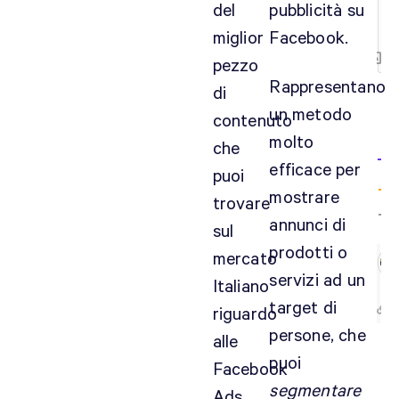
{
del
pubblicità su
[+
miglior
Facebook.
pezzo
Rappresentano
di
un metodo
contenuto
1
molto
C
che
efficace per
puoi
mostrare
trovare
annunci di
sul
prodotti o
mercato
servizi ad un
Italiano
target di
riguardo
persone, che
alle
puoi
Facebook
segmentare
Ads.