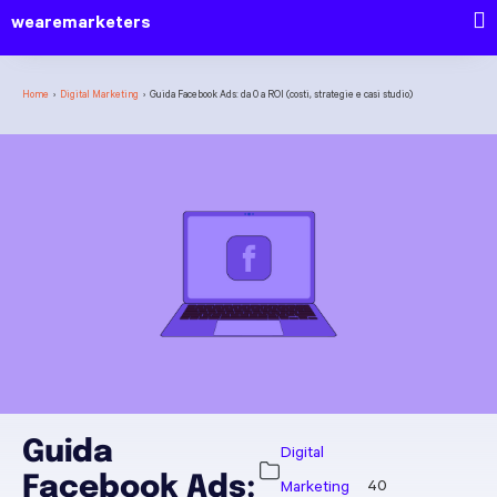
wearemarketers
Home
›
Digital Marketing
›
Guida Facebook Ads: da 0 a ROI (costi, strategie e casi studio)
Guida
Digital
Facebook Ads:
Marketing