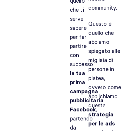
quello
community.
che ti
serve
Questo è
sapere
quello che
per far
abbiamo
partire
spiegato alle
con
migliaia di
successo
persone in
la tua
platea,
prima
ovvero come
campagna
applichiamo
pubblicitaria
questa
Facebook
,
strategia
partendo
per le ads
da