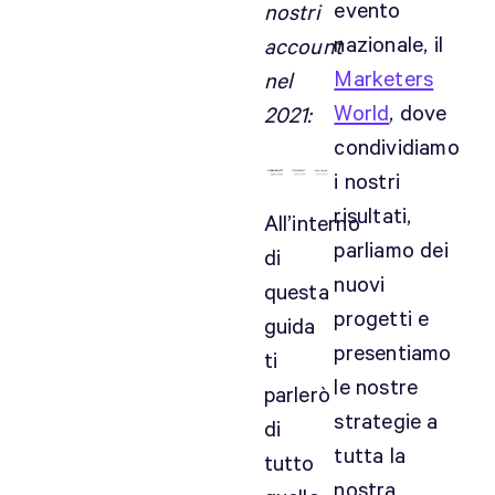
evento
nostri
nazionale, il
account
Marketers
nel
World
, dove
2021:
condividiamo
i nostri
risultati,
All’interno
parliamo dei
di
nuovi
questa
progetti e
guida
presentiamo
ti
le nostre
parlerò
strategie a
di
tutta la
tutto
nostra