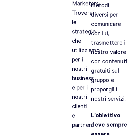
Marketers.
metodi
Troverai
diversi per
le
comunicare
strategie
con lui,
che
trasmettere il
utilizziamo
nostro valore
per i
con contenuti
nostri
gratuiti sul
business
gruppo e
e per i
proporgli i
nostri
nostri servizi.
clienti
L’obiettivo
e
deve sempre
partner.
essere