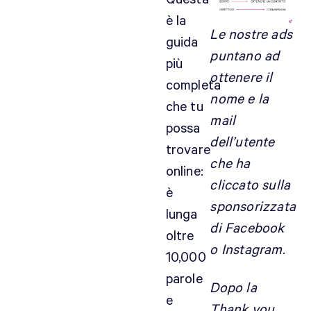
è la
Le nostre ads
guida
puntano ad
più
ottenere il
completa
nome e la
che tu
mail
possa
dell’utente
trovare
che ha
online:
cliccato sulla
è
sponsorizzata
lunga
di Facebook
oltre
o Instagram
.
10,000
parole
Dopo la
e
Thank you