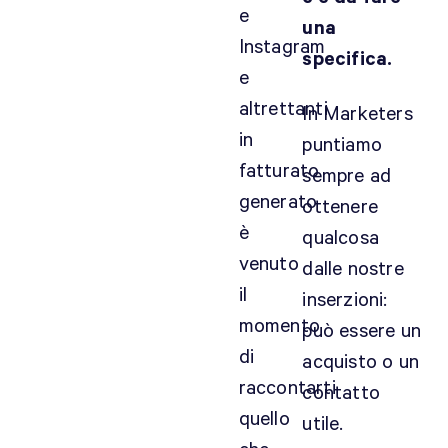
e
una
Instagram
specifica.
e
altrettanti
In Marketers
in
puntiamo
fatturato
sempre ad
generato
ottenere
è
qualcosa
venuto
dalle nostre
il
inserzioni:
momento
può essere un
di
acquisto o un
raccontarti
contatto
quello
utile.