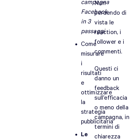
campagna
Non
Facebook
perdendo di
in 3
vista le
passaggi
reaction, i
follower e i
Come
commenti.
misurare
i
Questi ci
risultati
danno un
e
feedback
ottimizzare
sull’efficacia
la
o meno della
strategia
campagna, in
pubblicitaria
termini di
Le
chiarezza