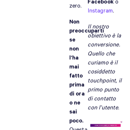
Facebook
o
zero.
Instagram
.
Non
Il nostro
preoccuparti
obiettivo è la
se
conversione.
non
Quello che
l’ha
curiamo è il
mai
cosiddetto
fatto
touchpoint, il
prima
primo punto
di ora
di contatto
o ne
con l’utente
.
sai
poco.
Questa