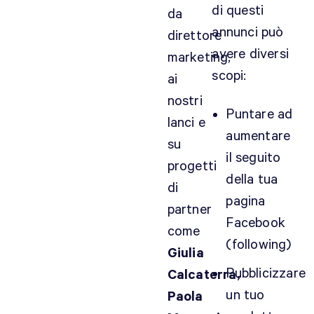
di questi
da
n
annunci può
t
direttore
…
avere diversi
marketing,
scopi:
ai
nostri
Puntare ad
lanci e
aumentare
su
il seguito
progetti
della tua
di
pagina
partner
Facebook
come
(following)
Giulia
Pubblicizzare
Calcaterra,
un tuo
Paola