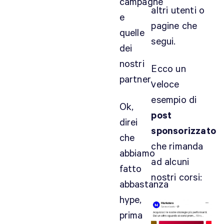
campagne
e
altri utenti o
e
a
pagine che
1
quelle
segui.
0
dei
€
nostri
Ecco un
-
partner.
1
veloce
2
esempio di
Ok,
€
post
d
direi
sponsorizzato
i
che
c
che rimanda
abbiamo
p
ad alcuni
fatto
m
nostri corsi:
p
abbastanza
e
hype,
r
prima
c