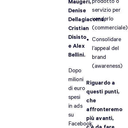
prodotto o
Maugeri,
servizio per
Denise
venderlo
Dellagiacoma,
(commerciale)
Cristian
Disisto
Consolidare
e Alex
l’appeal del
Bellini.
brand
(awareness)
Dopo
milioni
Riguardo a
di euro
questi punti,
spesi
che
in ads
affronteremo
su
più avanti,
Facebook
c’è da fare