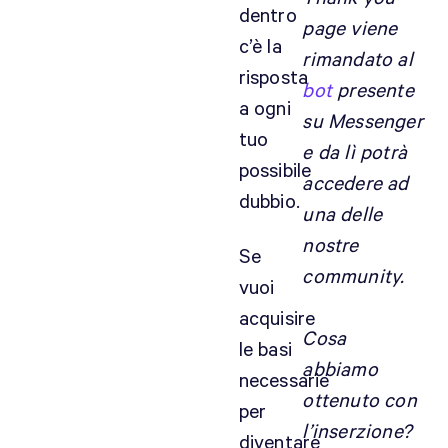
dentro
page viene
c’è la
rimandato al
risposta
bot
presente
a ogni
su Messenger
tuo
e da lì potrà
possibile
accedere ad
dubbio.
una delle
nostre
Se
community.
vuoi
acquisire
Cosa
le basi
abbiamo
necessarie
ottenuto con
per
l’inserzione?
diventare