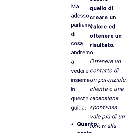
Ma
quello di
adesso
creare un
parliamo
valore ed
di
ottenere un
cosa
risultato.
andremo
Ottenere un
a
contatto di
vedere
un potenziale
insieme
cliente o una
in
recensione
questa
spontanea
guida:
vale più di un
Quanto
follow alla