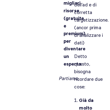
migliori
dell’ad e di
risorse
corretta
(gratuite
targetizzazione.
e
(ancor prima
premium)
di analizzare i
per
dati)
diventare
Detto
un
questo,
esperto.
bisogna
Partiamo.
ricordare due
cose:
Già da
molto