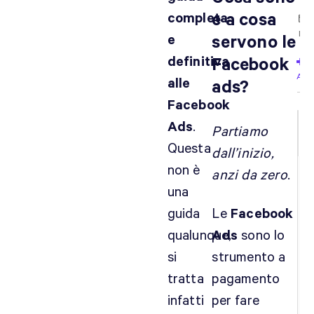
completa
e a cosa
Iscri
e
servono le
definitiva
Facebook
Acc
alle
ads?
Facebook
Ads
.
Partiamo
Questa
dall’inizio,
non è
anzi da zero
.
una
guida
Le
Facebook
qualunque,
Ads
sono lo
si
strumento a
tratta
pagamento
infatti
per fare