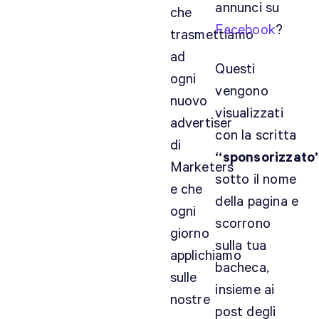
annunci su
i
che
a
Facebook
?
trasmettiamo
è
ad
g
Questi
ogni
i
vengono
à
nuovo
visualizzati
b
advertiser
e
con la scritta
di
l
“sponsorizzato
Marketers
l
sotto il nome
o
e che
della pagina e
a
ogni
r
scorrono
giorno
r
sulla tua
applichiamo
i
bacheca,
v
sulle
insieme ai
a
nostre
post degli
r