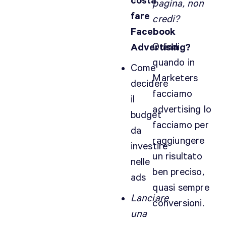
costa
pagina, non
fare
credi?
Facebook
Quindi
Advertising?
quando in
Come
Marketers
decidere
facciamo
il
advertising lo
budget
facciamo per
da
raggiungere
investire
un risultato
nelle
ben preciso,
ads
quasi sempre
Lanciare
conversioni.
una