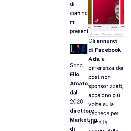
di
a
m
cominciare
p
mi
a
presento!
g
Gli
annunci
n
e
di Facebook
d
Ads
, a
i
Sono
differenza dei
c
Elio
post non
o
Amato
,
n
sponsorizzati,
dal
v
appaiono più
e
2020
volte sulla
r
direttore
bacheca per
s
Marketing
i
tutta la
di
o