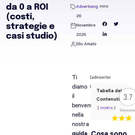
da 0 a ROI
Advertising
(costi,
26
strategie e
Novembre
casi studio)
2025
Elio Amato
Ti
[adinserter
diamo
block="9"]
Tabella dei
il
3.7
Contenuti
benvenuto
mostra
Recension
nella
nostra
Cosa sono
guida