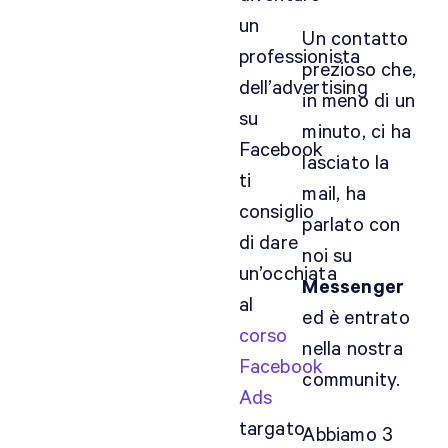
un
Un contatto
professionista
prezioso che,
dell’advertising
in meno di un
su
minuto, ci ha
Facebook
lasciato la
ti
mail, ha
consiglio
parlato con
di dare
noi su
un’occhiata
Messenger
al
ed è entrato
corso
nella nostra
Facebook
community.
Ads
targato
Abbiamo 3