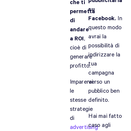
pubblicitaria
che ti
m
su
e
permetta
n
Facebook.
In
di
o
questo modo
andare
n
avrai la
a ROI
,
e
possibilità di
l
cioè di
2
indirizzare la
generare
0
tua
profitto.
1
campagna
4
Imparerai
verso un
.
le
pubblico ben
I
n
stesse
definito.
I
strategie
t
Hai mai fatto
di
a
caso agli
advertising
l