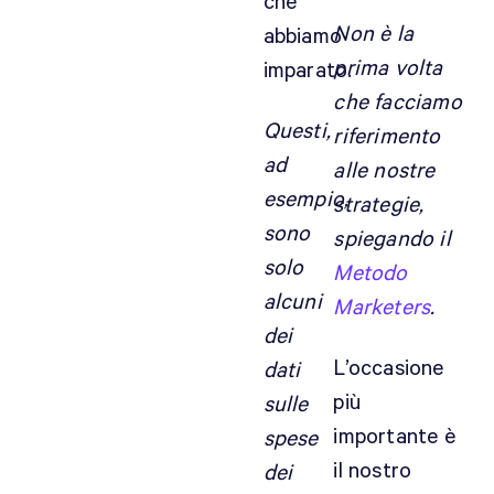
che
Non è la
abbiamo
prima volta
imparato.
che facciamo
Questi,
riferimento
ad
alle nostre
esempio,
strategie,
sono
spiegando il
solo
Metodo
alcuni
Marketers
.
dei
L’occasione
dati
più
sulle
importante è
spese
il nostro
dei