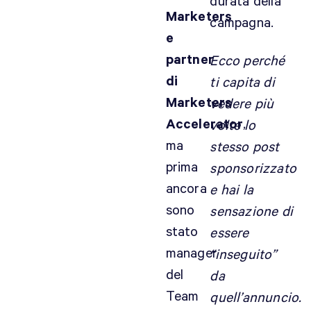
durata della
n
Marketers
campagna.
e
e
.
partner
Ecco perché
0
di
ti capita di
,
6
Marketers
vedere più
0
Accelerator
,
volte lo
€
ma
stesso post
n
prima
sponsorizzato
e
m
ancora
e hai la
m
sono
sensazione di
e
stato
essere
n
manager
“inseguito”
o
p
del
da
e
Team
quell’annuncio.
r