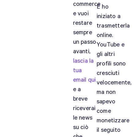
commerce
E ho
e vuoi
iniziato a
restare
trasmetterla
sempre
online.
un passo
YouTube e
avanti,
gli altri
lascia la
profili sono
tua
cresciuti
email qui
velocemente,
e a
ma non
breve
sapevo
riceverai
come
le news
monetizzare
su ciò
il seguito
che