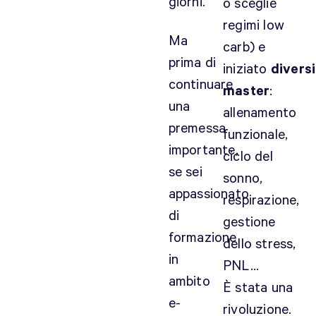
giorni.
o sceglie
regimi low
Ma
carb) e
prima di
iniziato
diversi
continuare
master
:
una
allenamento
premessa
funzionale,
importante,
ciclo del
se sei
sonno,
appassionato
respirazione,
di
gestione
formazione
dello stress,
in
PNL…
ambito
È stata una
e-
rivoluzione.