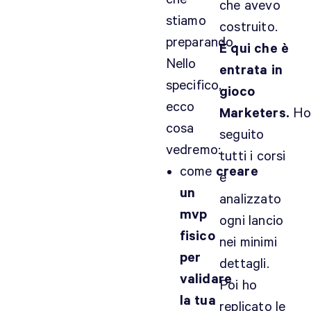
che avevo
stiamo
costruito.
preparando.
È qui che è
Nello
entrata in
specifico,
gioco
ecco
Marketers.
H
cosa
seguito
vedremo:
tutti i corsi
come
creare
e
un
analizzato
mvp
ogni lancio
fisico
nei minimi
per
dettagli.
validare
Poi ho
la tua
replicato le