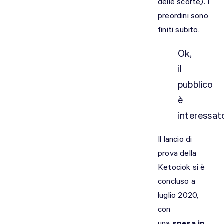
delle scorte). I
preordini sono
finiti subito.
Ok,
il
pubblico
è
interessat
Il lancio di
prova della
Ketociok si è
concluso a
luglio 2020,
con
una
spesa in