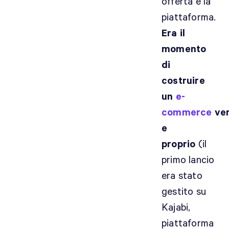
offerta e la
piattaforma.
Era il
momento
di
costruire
un
e-
commerce
ve
e
proprio
(il
primo lancio
era stato
gestito su
Kajabi,
piattaforma