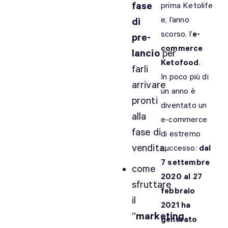
fase
prima Ketolife
e, l’anno
di
scorso, l’
e-
pre-
commerce
lancio
per
Ketofood
.
farli
In poco più di
arrivare
un anno è
pronti
diventato un
alla
e-commerce
fase di
di estremo
vendita;
successo:
dal
7 settembre
come
2020 al 27
sfruttare
febbraio
il
2021 ha
“
marketing
generato