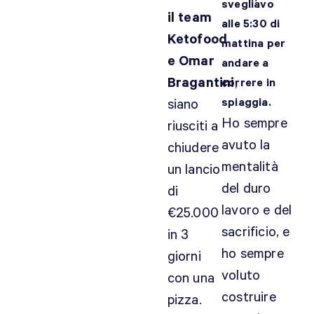
svegliavo
il team
alle 5:30 di
Ketofood
mattina per
e Omar
andare a
Bragantini
,
correre in
spiaggia.
siano
Ho sempre
riusciti a
avuto la
chiudere
mentalità
un lancio
del duro
di
lavoro e del
€25.000
sacrificio, e
in 3
ho sempre
giorni
voluto
con una
costruire
pizza.