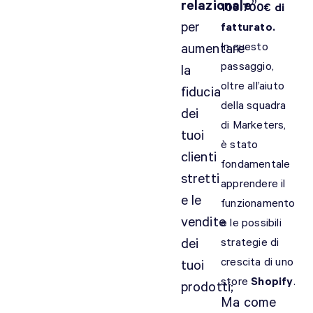
relazionale
”
103.700€ di
per
fatturato.
In questo
aumentare
passaggio,
la
oltre all’aiuto
fiducia
della squadra
dei
di Marketers,
tuoi
è stato
clienti
fondamentale
stretti
apprendere il
e le
funzionamento
vendite
e le possibili
dei
strategie di
crescita di uno
tuoi
store
Shopify
.
prodotti;
Ma come