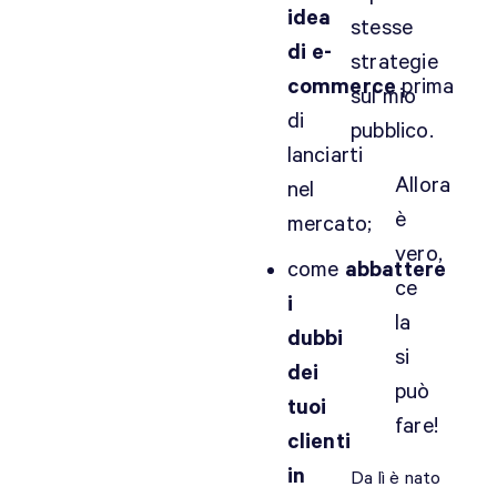
idea
stesse
di e-
strategie
commerce
prima
sul mio
di
pubblico.
lanciarti
Allora
nel
è
mercato;
vero,
come
abbattere
ce
i
la
dubbi
si
dei
può
tuoi
fare!
clienti
in
Da lì è nato