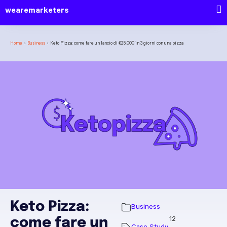
wearemarketers
Home
›
Business
›
Keto Pizza: come fare un lancio di €25.000 in 3 giorni con una pizza
Keto Pizza:
Business
come fare un