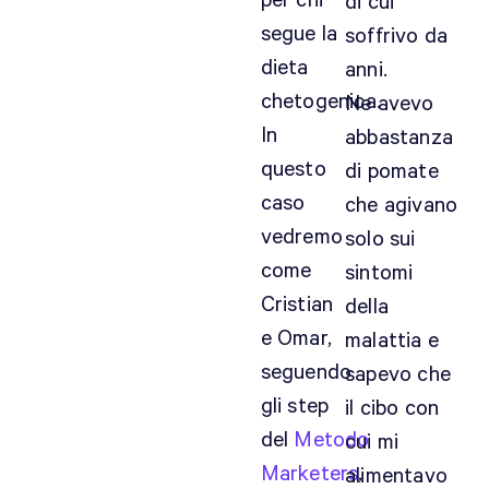
per chi
di cui
segue la
soffrivo da
dieta
anni.
chetogenica.
Ne avevo
In
abbastanza
questo
di pomate
caso
che agivano
vedremo
solo sui
come
sintomi
Cristian
della
e Omar,
malattia e
seguendo
sapevo che
gli step
il cibo con
del
Metodo
cui mi
Marketers
,
alimentavo