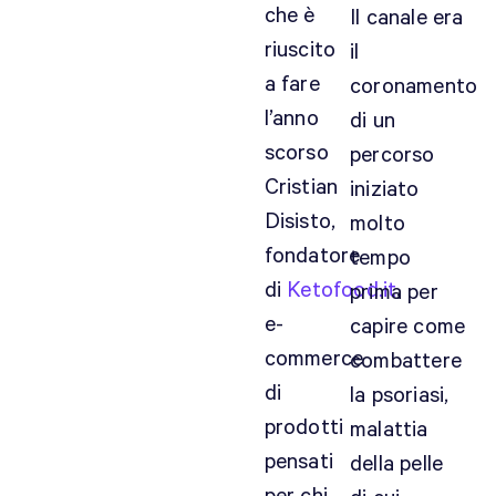
che è
Il canale era
riuscito
il
a fare
coronamento
l’anno
di un
scorso
percorso
Cristian
iniziato
Disisto,
molto
fondatore
tempo
di
Ketofood.it
,
prima per
e-
capire come
commerce
combattere
di
la psoriasi,
prodotti
malattia
pensati
della pelle