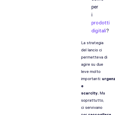
per
i
prodotti
digitali
?
La strategia
del lancio ci
permetteva di
agire su due
leve molto
importanti:
urgen
e
scarcity.
Ma
soprattutto,
ci servivano
per
raccogliere