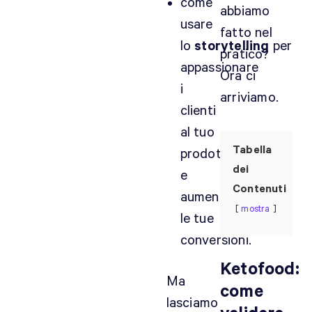
come
abbiamo
usare
fatto nel
lo
storytelling
per
pratico?
appassionare
Ora ci
i
arriviamo.
clienti
al tuo
Tabella
prodotto
dei
e
Contenuti
aumentare
mostra
le tue
conversioni.
Ketofood:
Ma
come
lasciamo