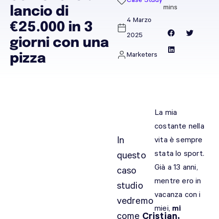
Case Study
lancio di
4 Marzo
€25.000 in 3
2025
giorni con una
Marketers
pizza
La mia
costante nella
In
vita è sempre
stata lo sport.
questo
Già a 13 anni,
caso
mentre ero in
studio
vacanza con i
vedremo
miei,
mi
come
Cristian,