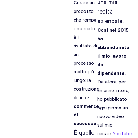
una mia
Creare un
realtà
prodotto
che rompa
aziendale.
il mercato
Così nel 2015
è il
ho
risultato di
abbandonato
un
il mio lavoro
processo
da
molto più
dipendente.
lungo: la
Da allora, per
costruzione
un anno intero,
di un
e-
ho pubblicato
commerce
ogni giorno un
di
nuovo video
successo.
sul mio
È quello
canale
YouTube: