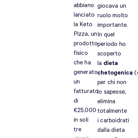
abbiano
giocava un
lanciato
ruolo molto
la Keto
importante.
Pizza, un
In quel
prodotto
periodo ho
fisico
scoperto
che ha
la
dieta
generato
chetogenica
(
un
per chi non
fatturato
lo sapesse,
di
elimina
€25.000
totalmente
in soli
i carboidrati
tre
dalla dieta