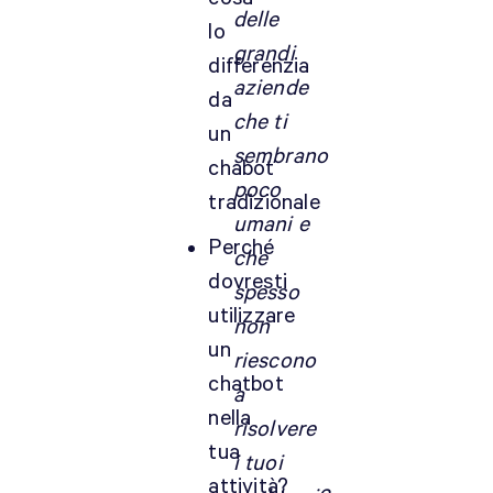
delle
lo
grandi
differenzia
aziende
da
che ti
un
sembrano
chabot
poco
tradizionale
umani e
Perché
che
dovresti
spesso
utilizzare
non
un
riescono
chatbot
a
nella
risolvere
tua
i tuoi
attività?