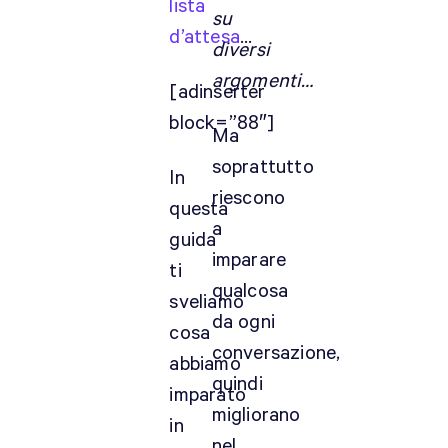
lista
su
d’attesa
…
diversi
argomenti…
[adinserter
block=”88″]
Ma
soprattutto
In
riescono
questa
a
guida
imparare
ti
qualcosa
sveliamo
da ogni
cosa
conversazione,
abbiamo
quindi
imparato
migliorano
in
nel