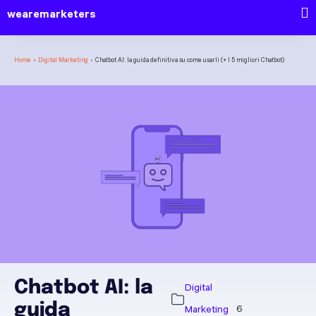
wearemarketers
Home
›
Digital Marketing
›
Chatbot AI: la guida definitiva su come usarli (+ I 5 migliori Chatbot)
Chatbot AI: la
Digital
guida
Marketing