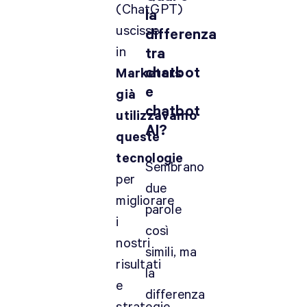
(ChatGPT)
la
uscisse,
differenza
in
tra
chatbot
Marketers
e
già
chatbot
utilizzavamo
AI?
queste
tecnologie
Sembrano
per
due
migliorare
parole
i
così
nostri
simili, ma
risultati
la
e
differenza