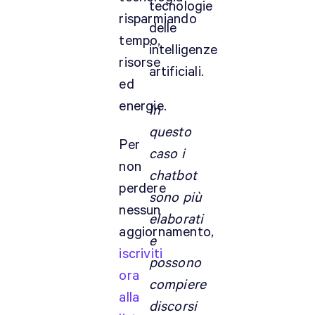
tecnologie
risparmiando
delle
tempo,
intelligenze
risorse
artificiali.
ed
energie.
In
questo
Per
caso i
non
chatbot
perdere
sono più
nessun
elaborati
aggiornamento,
e
iscriviti
possono
ora
compiere
alla
discorsi