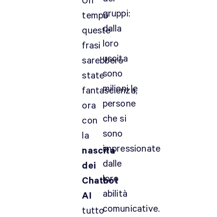
Un
gruppi:
tempo
dalla
queste
loro
frasi
uscita
sarebbero
sono
state
milioni le
fantascienza,
persone
ora
che si
con
sono
la
impressionate
nascita
dalle
dei
loro
Chatbot
abilità
AI
comunicative.
tutto