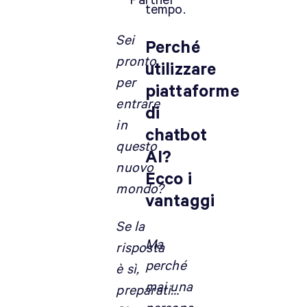
Partner
tempo.
Sei
Perché
pronto
utilizzare
per
piattaforme
entrare
di
in
chatbot
questo
AI?
nuovo
Ecco i
mondo?
vantaggi
Se la
Ma
risposta
perché
è sì,
mai una
preparati…