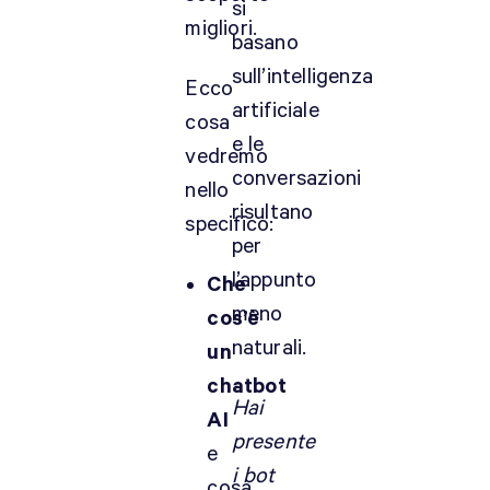
si
migliori.
basano
sull’intelligenza
Ecco
artificiale
cosa
e le
vedremo
conversazioni
nello
risultano
specifico:
per
l’appunto
Che
meno
cos’è
naturali.
un
chatbot
Hai
AI
presente
e
i bot
cosa