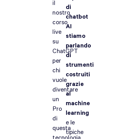
il
di
nostro
chatbot
corso
AI
live
stiamo
su
parlando
ChatGPT
di
per
strumenti
chi
costruiti
vuole
grazie
diventare
al
un
machine
Pro
learning
di
e le
questa
tipiche
tecnologia