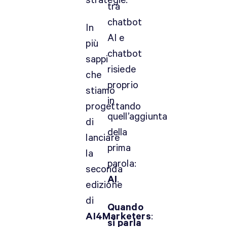
strategie.
tra
chatbot
In
AI e
più
chatbot
sappi
risiede
che
proprio
stiamo
in
progettando
quell’aggiunta
di
della
lanciare
prima
la
parola:
seconda
AI
.
edizione
di
Quando
AI4Marketers
:
si parla