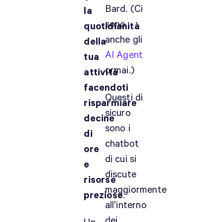
Bard. (Ci
la
sono
quotidianità
anche gli
della
AI Agent
tua
ormai.)
attività
facendoti
Questi di
risparmiare
sicuro
decine
sono i
di
chatbot
ore
di cui si
e
discute
risorse
maggiormente
preziose
.
all’interno
dei