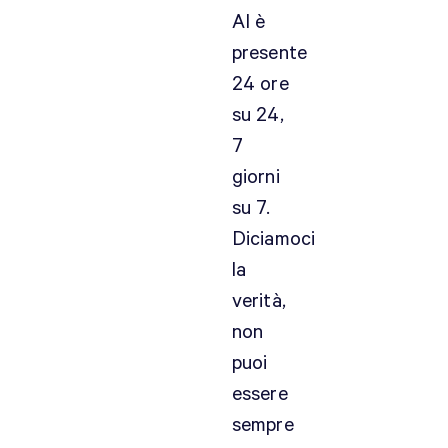
AI è
presente
24 ore
su 24,
7
giorni
su 7.
Diciamoci
la
verità,
non
puoi
essere
sempre