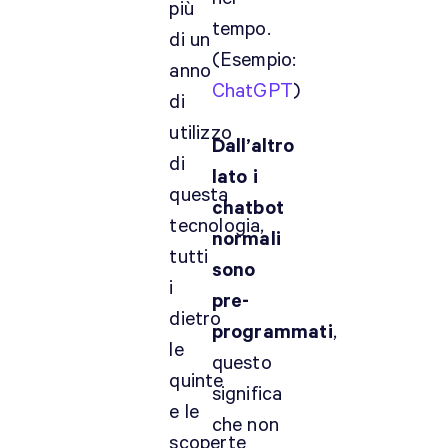
più
tempo.
di un
(Esempio:
anno
ChatGPT
)
di
utilizzo
Dall’altro
di
lato i
questa
chatbot
tecnologia,
normali
tutti
sono
i
pre-
dietro
programmati
,
le
questo
quinte
significa
e le
che non
scoperte