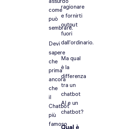
assurdo
ragionare
come
e fornirti
può
output
sembrare.
fuori
dall’ordinario.
Devi
sapere
Ma qual
che
è la
prima
differenza
ancora
tra un
che
chatbot
il
AI e un
Chatbot
chatbot?
più
famoso
Qual è