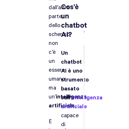
Cos’è
dall’altra
Iscriviti
un
parte
chatbot
dello
Accedi
AI?
schermo
non
c’è
Un
un
chatbot
essere
AI è uno
umano
strumento
ma
basato
un’
intelligenza
sull’
intelligenza
artificiale
.
artificiale
capace
E
di