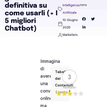
definitiva su
Intelligenza
come usarli (+ I
Artificiale
5 migliori
10 Giugno
Chatbot)
2025
Marketers
Immagina
di
Tabella
avere
3
dei
una
Contenuti
Recensioni
conversazione
mostra
online,
ma