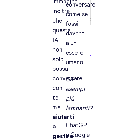
immagina
{}
conversare
[+]
inoltre
come se
che
fossi
questa
davanti
IA
a un
0
non
COMMENTI
essere
solo
umano.
possa
conversare
Gli
con
esempi
te,
più
ma
lampanti?
aiutarti
ChatGPT
a
e Google
gestire