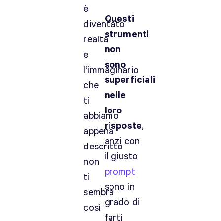
è
Questi
diventato
strumenti
realtà
non
e
sono
l’immaginario
superficiali
che
nelle
ti
loro
abbiamo
risposte
,
appena
anzi con
descritto
il giusto
non
prompt
ti
sono in
sembra
grado di
così
farti