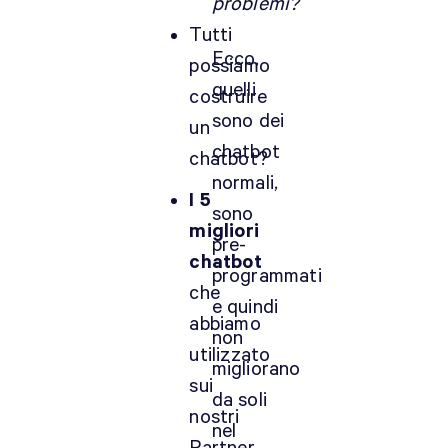
problemi?
Tutti
Ecco,
possiamo
quelli
costruire
sono dei
un
chatbot
chatbot?
normali,
I 5
sono
migliori
pre-
chatbot
programmati
che
e quindi
abbiamo
non
utilizzato
migliorano
sui
da soli
nostri
nel