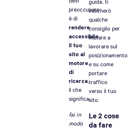
devi
guida, ti
preoccupare
indicherò
è di
qualche
rendere
consiglio per
accessibile
iniziare a
il tuo
lavorare sul
sito al
posizionamento
motore
e su come
di
portare
ricerca
,
traffico
il che
verso il tuo
significa:
sito.
fai in
Le 2 cose
modo
da fare