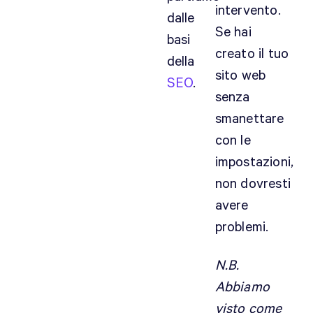
intervento.
dalle
Se hai
basi
creato il tuo
della
sito web
SEO
.
senza
smanettare
con le
impostazioni,
non dovresti
avere
problemi.
N.B.
Abbiamo
visto come