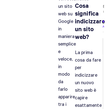
Cosa
un sito
Iscri
significa
web su
indicizzare
Google
Acce
un sito
in
maniera
web?
semplice
e
La prima
veloce,
cosa da fare
in
per
modo
indicizzare
da
un nuovo
farlo
sito web è
apparire
capire
tra i
esattamente