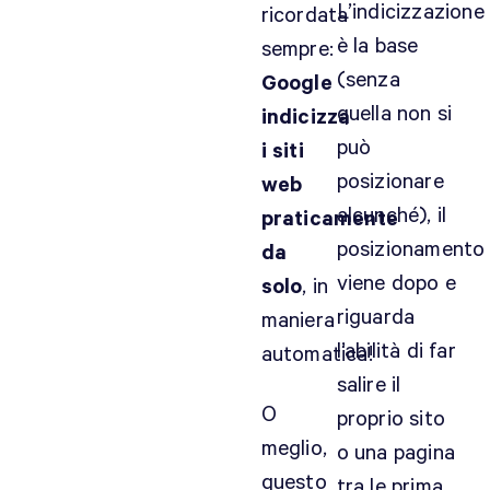
L’indicizzazione
ricordata
è la base
sempre:
(senza
Google
quella non si
indicizza
può
i siti
posizionare
web
alcunché), il
praticamente
posizionamento
da
viene dopo e
solo
, in
riguarda
maniera
l’abilità di far
automatica!
salire il
O
proprio sito
meglio,
o una pagina
questo
tra le prima