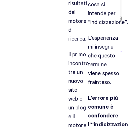
{}
risultati
cosa si
[+
del
intende per
motore
“indicizzazione”.
di
L’esperienza
ricerca.
0
mi insegna
CO
Il primo
che questo
incontro
termine
tra un
viene spesso
nuovo
frainteso.
sito
L’errore più
web o
comune è
un blog
confondere
e il
l’“indicizzazio
motore