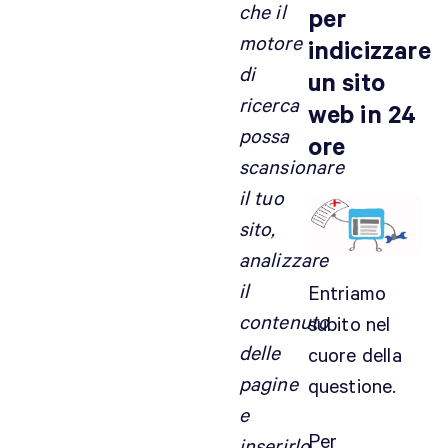
che il
per
motore
indicizzare
di
un sito
ricerca
web in 24
possa
ore
scansionare
il tuo
sito,
analizzare
il
Entriamo
contenuto
subito nel
delle
cuore della
pagine
questione.
e
Per
inserirlo