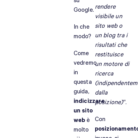
su
rendere
Google.
visibile un
sito web o
In che
un blog tra i
modo?
risultati che
Come
restituisce
vedremo
un motore di
in
ricerca
questa
(indipendentem
guida,
dalla
indicizzare
posizione)
”.
un sito
Con
web
è
posizionament
molto