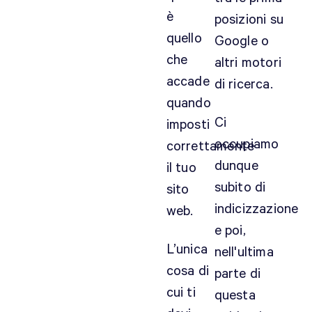
è
posizioni su
quello
Google o
che
altri motori
accade
di ricerca.
quando
Ci
imposti
occupiamo
correttamente
dunque
il tuo
subito di
sito
indicizzazione
web.
e poi,
L’unica
nell'ultima
cosa di
parte di
cui ti
questa