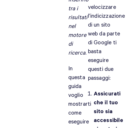
velocizzare
tra i
l’indicizzazione
risultati
di un sito
nel
web da parte
motore
di Google ti
di
basta
ricerca
.
eseguire
In
questi due
questa
passaggi:
guida
Assicurati
voglio
che il tuo
mostrarti
sito sia
come
accessibile
eseguire