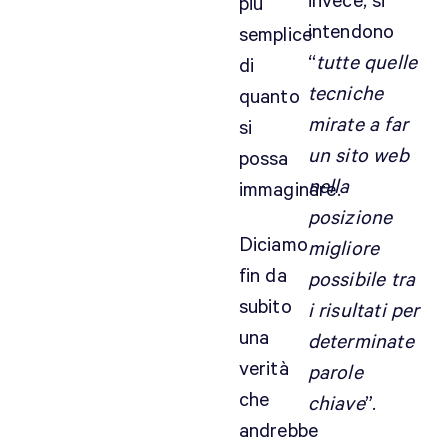
invece, si
più
intendono
semplice
“
tutte quelle
di
tecniche
quanto
mirate a far
si
un sito web
possa
nella
immaginare.
posizione
Diciamo
migliore
fin da
possibile tra
subito
i risultati per
una
determinate
verità
parole
che
chiave
”.
andrebbe