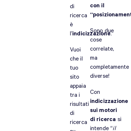
con il
di
“posizionament
ricerca
è
Sono due
l’
indicizzazione
.
cose
correlate,
Vuoi
ma
che il
completamente
tuo
diverse!
sito
appaia
Con
tra i
indicizzazione
risultati
sui motori
di
di ricerca
si
ricerca
intende “
il