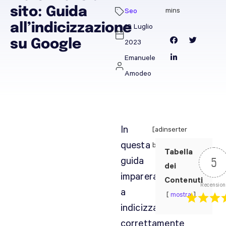
sito: Guida
Seo
all’indicizzazione
10 Luglio
su Google
2023
Emanuele
Amodeo
In
[adinserter
questa
block="12"]
Tabella
guida
5
dei
imparerai
Contenuti
Recension
a
mostra
indicizzare
correttamente