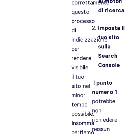
ai motori
correttamente
di ricerca
questo
processo
Imposta il
di
tuo sito
indicizzazione
sulla
per
Search
rendere
Console
visibile
il tuo
Il
punto
sito nel
numero 1
minor
potrebbe
tempo
non
possibile.
richiedere
Insomma
nessun
partiamo