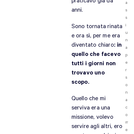
praticavo già da
a
anni.
s
s
i
Sono tornata rinata
u
e ora sì, per me era
n
diventato chiaro
: in
a
quello che facevo
p
tutti i giorni non
e
r
trovavo uno
s
scopo.
o
n
Quello che mi
a
serviva era una
c
o
missione, volevo
m
servire agli altri, ero
e