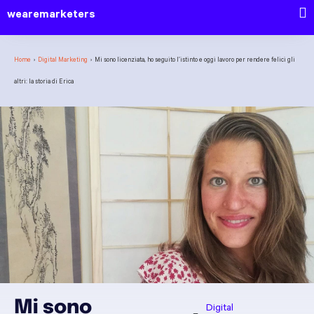
wearemarketers
Home
›
Digital Marketing
›
Mi sono licenziata, ho seguito l’istinto e oggi lavoro per rendere felici gli
altri: la storia di Erica
Mi sono
Digital