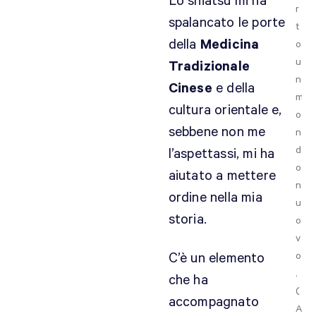
Lo shiatsu mi ha
r
spalancato le porte
t
della
Medicina
o
u
Tradizionale
n
Cinese
e della
m
cultura orientale e,
o
sebbene non me
n
d
l’aspettassi, mi ha
o
aiutato a mettere
n
ordine nella mia
u
storia.
o
v
C’è un elemento
o
.
che ha
(
accompagnato
A