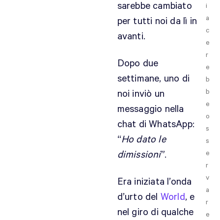
sarebbe cambiato
i
a
per tutti noi da lì in
c
avanti.
e
r
Dopo due
e
settimane, uno di
b
b
noi inviò un
e
messaggio nella
o
chat di WhatsApp:
s
“
Ho dato le
s
dimissioni
”.
e
r
v
Era iniziata l’onda
a
d’urto del
World
, e
r
nel giro di qualche
e