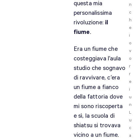
questa mia
n
personalissima
c
h
rivoluzione:
il
e
fiume
.
i
o
Era un fiume che
v
costeggiava l’aula
o
r
studio che sognavo
r
di ravvivare, c’era
e
un fiume a fianco
i
della fattoria dove
u
n
mi sono riscoperta
L
e sì, la scuola di
u
shiatsu si trovava
c
vicino a un fiume.
a