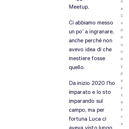
n
Meetup.
a
C
Ci abbiamo messo
o
m
un po’ a ingranare,
m
anche perché non
u
avevo idea di che
n
mestiere fosse
it
y
quello.
p
a
Da inizio 2020 l’ho
z
imparato e lo sto
z
imparando sul
e
campo, ma per
s
c
fortuna Luca ci
a
aveva visto lungo.