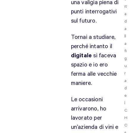
una valigia piena di
it
punti interrogativi
a
sul futuro.
d
a
Tornai a studiare,
ll
a
perché intanto il
fi
digitale
si faceva
g
spazio e io ero
u
ferma alle vecchie
r
a
maniere.
d
e
Le occasioni
l
arrivarono, ho
C
lavorato per
H
O
un’azienda di vini e
s