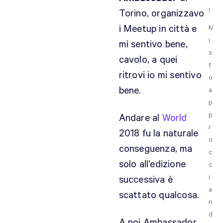
!
Torino, organizzavo
i Meetup in città e
M
i
mi sentivo bene,
s
cavolo, a quei
t
ritrovi io mi sentivo
o
bene.
a
p
p
Andare al
World
r
2018 fu la naturale
o
conseguenza, ma
c
solo all’edizione
c
i
successiva è
a
scattato qualcosa.
n
d
A noi Ambassador