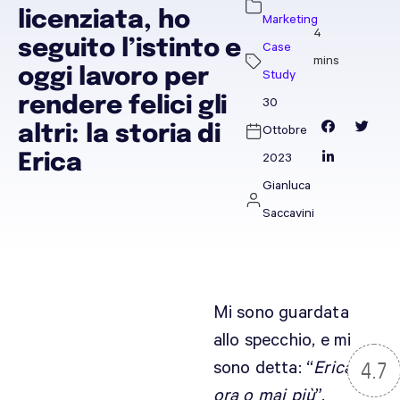
licenziata, ho
Marketing
seguito l’istinto e
Case
oggi lavoro per
Study
rendere felici gli
30
altri: la storia di
Ottobre
Erica
2023
Gianluca
Saccavini
Mi sono guardata
allo specchio, e mi
sono detta: “
Erica,
4.7
ora o mai più
”.