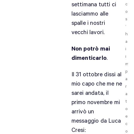
settimana tutti ci
c
o
lasciammo alle
s
spalle i nostri
’
vecchi lavori.
h
a
Non potrò mai
i
i
dimenticarlo
.
m
p
Il 31 ottobre dissi al
a
mio capo che me ne
r
sarei andata, il
a
primo novembre mi
t
o
arrivò un
e
messaggio da Luca
c
Cresi:
o