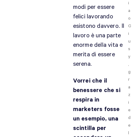
i
modi per essere
a
felici lavorando
o
esistono davvero. Il
G
i
lavoro è una parte
u
enorme della vita e
s
merita di essere
y
serena.
,
g
r
Vorrei che il
a
benessere che si
z
respira in
i
marketers fosse
e
un esempio, una
d
e
scintilla per
l