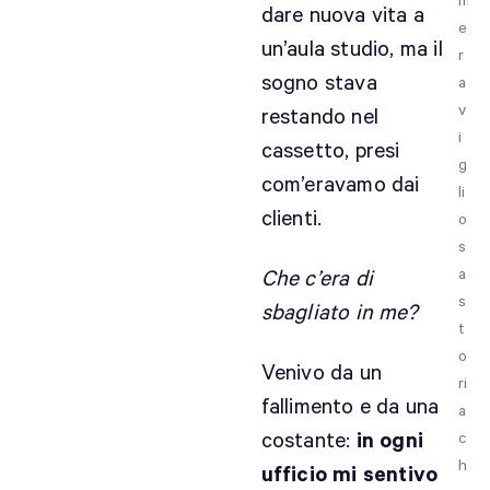
m
dare nuova vita a
e
un’aula studio, ma il
r
sogno stava
a
v
restando nel
i
cassetto, presi
g
com’eravamo dai
li
clienti.
o
s
a
Che c’era di
s
sbagliato in me?
t
o
Venivo da un
ri
fallimento e da una
a
costante:
in ogni
c
h
ufficio mi sentivo