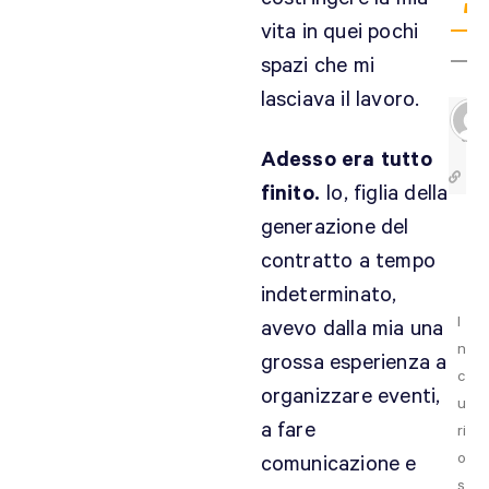
vita in quei pochi
Ve
spazi che mi
lasciava il lavoro.
Adesso era tutto
finito.
Io, figlia della
generazione del
contratto a tempo
indeterminato,
I
avevo dalla mia una
n
grossa esperienza a
c
organizzare eventi,
u
a fare
ri
o
comunicazione e
s