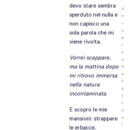
’
devo stare sembra
U
sperduto nel nulla e
n
non capisco una
i
v
sola parola che mi
e
viene rivolta.
r
s
Vorrei scappare,
o
ma la mattina dopo
h
a
mi ritrovo immersa
f
nella natura
a
incontaminata.
t
t
E scopro le mie
o
s
mansioni: strappare
ì
le erbacce,