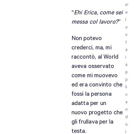
m
“
Ehi Erica, come sei
e
l
messa col lavoro?
”
o
s
Non potevo
t
crederci, ma, mi
a
raccontò, al World
i
a
aveva osservato
p
come mi muovevo
p
ed era convinto che
li
fossi la persona
c
a
adatta per un
n
nuovo progetto che
d
gli frullava per la
o
testa.
i