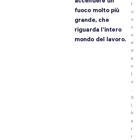
accendere un
t
fuoco molto più
u
grande, che
o
c
riguarda l’intero
o
mondo del lavoro.
m
m
e
n
t
o
.
S
ì,
h
a
i
r