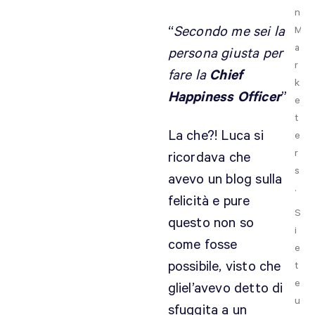
n
“
Secondo me sei la
M
a
persona giusta per
r
fare la
Chief
k
Happiness Officer
”
e
t
La che?! Luca si
e
r
ricordava che
s
avevo un blog sulla
.
felicità e pure
S
questo non so
i
come fosse
e
possibile, visto che
t
e
gliel’avevo detto di
u
sfuggita a un