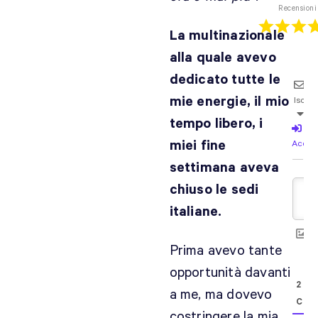
Recensioni
La multinazionale
alla quale avevo
dedicato tutte le
mie energie, il mio
Iscrivi
tempo libero, i
miei fine
Acced
settimana aveva
chiuso le sedi
italiane.
Prima avevo tante
opportunità davanti
2
a me, ma dovevo
COM
costringere la mia