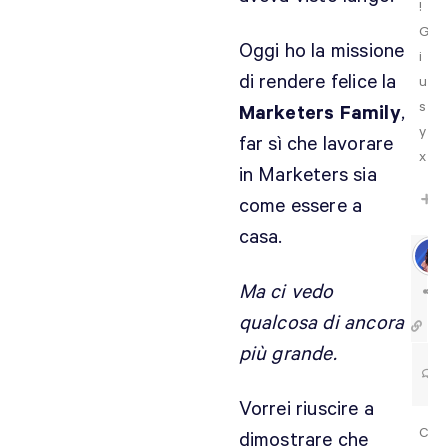
!
G
Oggi ho la missione
i
di rendere felice la
u
s
Marketers Family
,
y
far sì che lavorare
x
in Marketers sia
come essere a
casa.
Ma ci vedo
qualcosa di ancora
più grande.
Vorrei riuscire a
C
dimostrare che