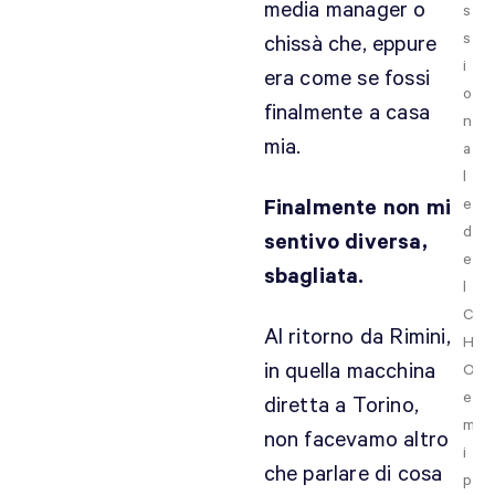
media manager o
s
s
chissà che, eppure
i
era come se fossi
o
finalmente a casa
n
mia.
a
l
Finalmente non mi
e
d
sentivo diversa,
e
sbagliata.
l
C
Al ritorno da Rimini,
H
in quella macchina
O
e
diretta a Torino,
m
non facevamo altro
i
che parlare di cosa
p