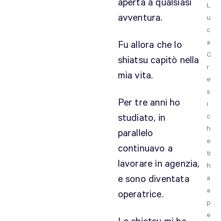
aperta a qualsiasi
L
avventura.
u
c
a
Fu allora che lo
C
shiatsu capitò nella
r
mia vita.
e
s
Per tre anni ho
i
studiato, in
c
h
parallelo
e
continuavo a
ti
lavorare in agenzia,
h
e sono diventata
a
a
operatrice.
p
e