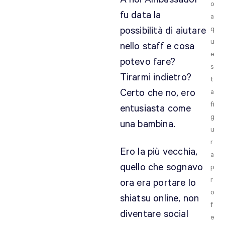
o
fu data la
a
possibilità di aiutare
q
u
nello staff e cosa
e
potevo fare?
s
Tirarmi indietro?
t
Certo che no, ero
a
fi
entusiasta come
g
una bambina.
u
r
Ero la più vecchia,
a
quello che sognavo
p
r
ora era portare lo
o
shiatsu online, non
f
diventare social
e