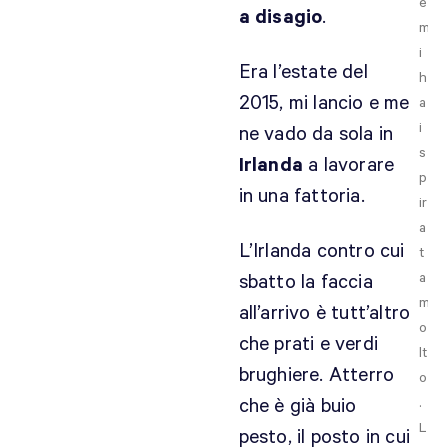
e
a disagio
.
m
i
Era l’estate del
h
2015, mi lancio e me
a
i
ne vado da sola in
s
Irlanda
a lavorare
p
in una fattoria.
ir
a
L’Irlanda contro cui
t
a
sbatto la faccia
m
all’arrivo è tutt’altro
o
che prati e verdi
lt
brughiere. Atterro
o
che è già buio
.
L
pesto, il posto in cui