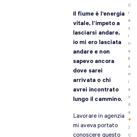
C
Il fiume è l’energia
r
e
vitale, l’impeto a
s
lasciarsi andare,
i
io mi ero lasciata
n
andare e non
e
ll
sapevo ancora
a
dove sarei
m
arrivata o chi
i
avrei incontrato
a
v
lungo il cammino.
it
a
Lavorare in agenzia
mi aveva portato
)
conoscere questo
C