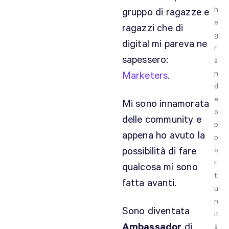
h
gruppo di ragazze e
e
ragazzi che di
g
digital mi pareva ne
r
sapessero:
a
n
Marketers
.
d
e
Mi sono innamorata
o
delle community e
p
appena ho avuto la
p
possibilità di fare
o
r
qualcosa mi sono
t
fatta avanti.
u
n
Sono diventata
it
Ambassador
di
à