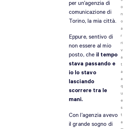
per un’agenzia di
o
comunicazione di
n
Torino, la mia città.
o
a
r
Eppure, sentivo di
ri
non essere al mio
v
posto, che
il tempo
a
stava passando e
t
io lo stavo
a
a
lasciando
q
scorrere tra le
u
mani.
e
s
Con l’agenzia avevo
t
a
il grande sogno di