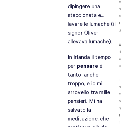
c
dipingere una
h
staccionata e…
e
lavare le lumache (il
t
u
signor Oliver
,
allevava lumache).
E
ri
In Irlanda il tempo
c
per
pensare
è
a
,
tanto, anche
i
troppo, e io mi
n
arrovello tra mille
c
pensieri. Mi ha
o
n
salvato la
t
meditazione, che
r