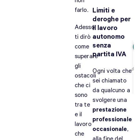
non
r
e
farlo.
Limiti e
?
deroghe per
Adesso
il lavoro
autonomo
ti dirò
senza
come
partita IVA
superare
gli
Ogni volta che
ostacoli
sei chiamato
che ci
da qualcuno a
sono
svolgere una
C
tra te
prestazione
i
e il
a
professionale
lavoro
o
occasionale
,
che
N
alla fine del