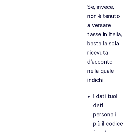
s
Se, invece,
i
non è tenuto
a
a versare
u
tasse in Italia,
n
s
basta la sola
e
ricevuta
r
d’acconto
v
nella quale
i
z
indichi:
i
o
i dati tuoi
d
dati
i
personali
c
o
più il codice
m