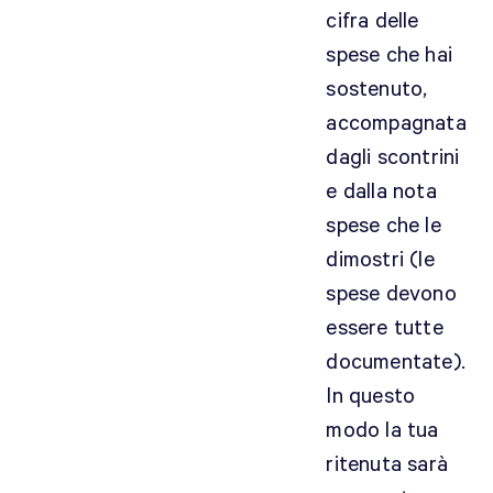
p
cifra delle
r
spese che hai
e
sostenuto,
s
accompagnata
t
e
dagli scontrini
d
e dalla nota
i
spese che le
r
dimostri (le
e
c
spese devono
o
essere tutte
m
documentate).
e
In questo
c
i
modo la tua
s
ritenuta sarà
i