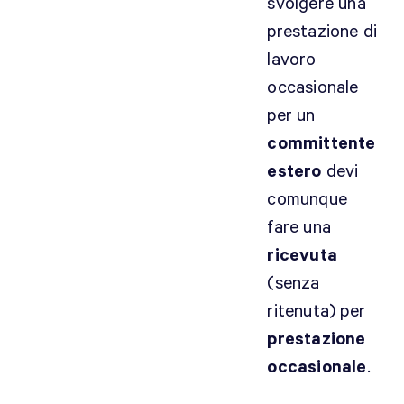
svolgere una
s
prestazione di
t
r
lavoro
o
occasionale
c
per un
o
committente
n
estero
devi
s
i
comunque
g
fare una
l
ricevuta
i
(senza
o
è
ritenuta) per
s
prestazione
e
occasionale
.
m
p