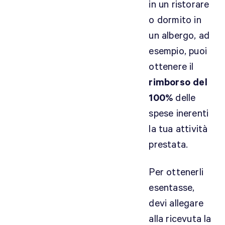
in un ristorare
o dormito in
un albergo, ad
B
esempio, puoi
u
ottenere il
o
n
rimborso del
g
100%
delle
i
spese inerenti
o
la tua attività
r
n
prestata.
o
.
Per ottenerli
M
esentasse,
i
devi allegare
s
alla ricevuta la
a