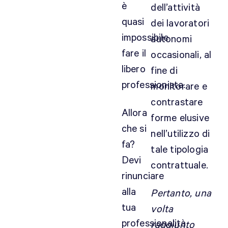
è
dell’attività
o
quasi
dei lavoratori
r
impossibile
a
autonomi
r
fare il
occasionali, al
e
libero
fine di
i
professionista.
monitorare e
n
m
contrastare
Allora
o
forme elusive
d
che si
nell’utilizzo di
o
fa?
tale tipologia
a
Devi
contrattuale.
u
rinunciare
t
o
alla
Pertanto, una
n
tua
volta
o
professionalità
raggiunto
m