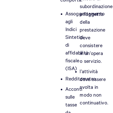
comporta:
n
subordinazione
c
Assoggettamento
e l’oggetto
l
agli
della
i
Indici
prestazione
e
n
Sintetici
deve
t
di
consistere
e
affidabilità
in un’opera
e
fiscale
o servizio.
s
t
(ISA)
l’attività
e
Redditometro
deve essere
r
o
svolta in
Acconti
,
modo non
sulle
d
continuativo.
tasse
e
v
da