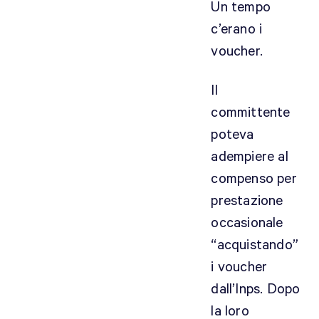
Un tempo
e
c’erano i
(
voucher.
e
s
.
Il
A
committente
m
poteva
b
adempiere al
e
r
compenso per
s
prestazione
c
occasionale
r
“acquistando”
i
i voucher
p
t
dall’Inps. Dopo
,
la loro
R