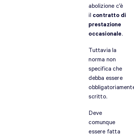
abolizione c’è
e
il
contratto di
v
,
prestazione
S
occasionale
.
c
r
Tuttavia la
i
norma non
b
i
specifica che
e
debba essere
,
obbligatoriament
e
scritto.
t
c
.
Deve
)
comunque
?
essere fatta