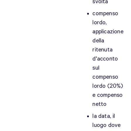
svolta
g
e
compenso
n
lordo,
e
applicazione
r
i
della
c
ritenuta
o
d'acconto
.
sul
P
e
compenso
r
lordo (20%)
s
e compenso
i
netto
t
u
la data, il
a
luogo dove
z