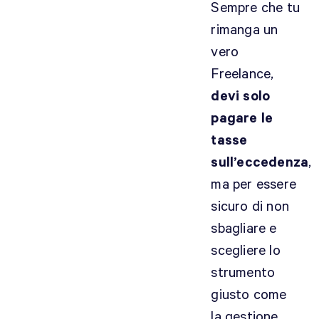
Sempre che tu
e
rimanga un
p
r
vero
o
Freelance,
p
devi solo
r
pagare le
i
e
tasse
p
sull’eccedenza
,
r
ma per essere
e
sicuro di non
s
t
sbagliare e
a
scegliere lo
z
strumento
i
giusto come
o
n
la gestione