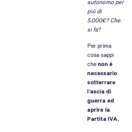
autonomo per
a
più di
s
o
5.000€? Che
i
si fa?
n
c
Per prima
u
cosa sappi
i
s
che
non è
i
necessario
o
sotterrare
f
l’ascia di
f
guerra ed
r
o
aprire la
n
Partita IVA.
o
l