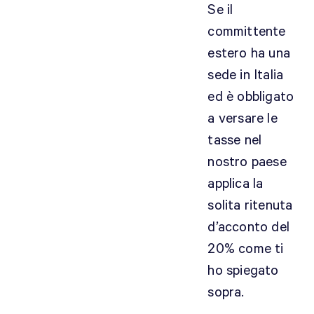
Se il
r
e
committente
q
estero ha una
u
sede in Italia
e
ed è obbligato
l
l
a versare le
o
tasse nel
d
nostro paese
i
applica la
r
i
solita ritenuta
v
d’acconto del
o
20% come ti
l
ho spiegato
g
sopra.
e
r