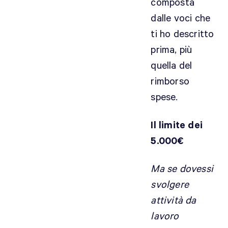
composta
d
dalle voci che
e
v
ti ho descritto
e
prima, più
c
quella del
o
rimborso
m
p
spese.
o
r
Il limite dei
t
5.000€
a
r
Ma se dovessi
e
svolgere
n
e
attività da
l
lavoro
c