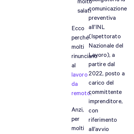
molto
a
comunicazione
salati
r
preventiva
t
all’INL
Ecco
i
(Ispettorato
t
perché
a
Nazionale del
molti
I
Lavoro), a
rinunciano
V
partire dal
al
A
2022, posto a
?
lavoro
P
carico del
da
o
committente
remoto
.
s
imprenditore,
s
Anzi,
con
o
per
l
riferimento
a
molti
all’avvio
v