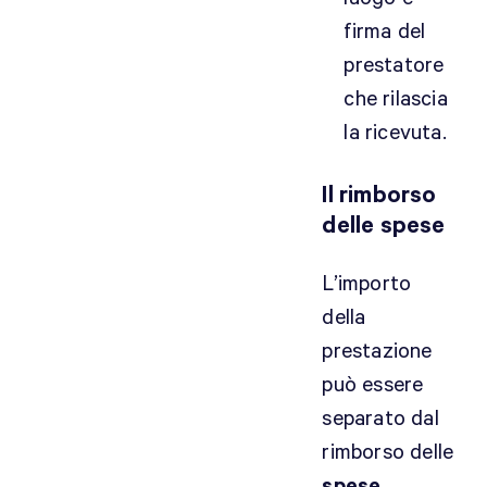
o
firma del
m
prestatore
e
che rilascia
F
la ricevuta.
i
s
c
Il rimborso
o
delle spese
z
e
L’importo
n
della
o
prestazione
p
r
può essere
e
separato dal
s
rimborso delle
s
spese
o