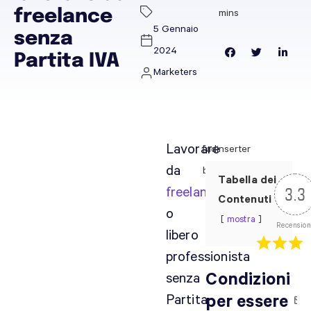
freelance
5 Gennaio
senza
2024
Partita IVA
Marketers
Lavorare
[adinserter
da
block="12"]
Tabella dei
freelance
3.3
Contenuti
o
mostra
Recension
libero
professionista
Condizioni
senza
Partita
per essere