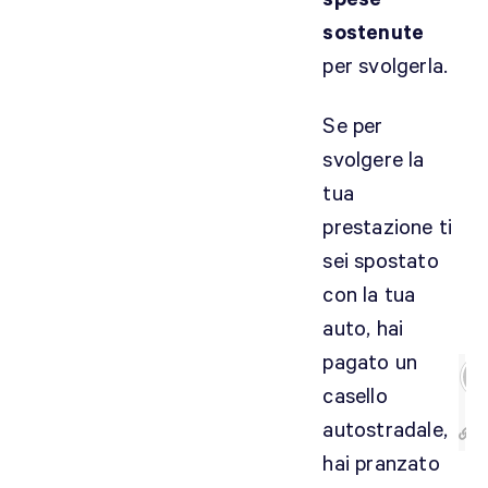
u
sostenute
n
per svolgerla.
o
s
Se per
t
svolgere la
u
d
tua
i
prestazione ti
o
sei spostato
!
con la tua
auto, hai
pagato un
casello
autostradale,
hai pranzato