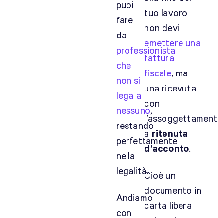
i
puoi
tuo lavoro
k
fare
i
non devi
da
t
emettere una
professionista
a
fattura
,
che
fiscale
, ma
i
non si
una ricevuta
n
lega a
o
con
nessuno
,
s
l’assoggettamen
t
restando
a
ritenuta
r
perfettamente
d’acconto
.
i
nella
c
legalità.
o
Cioè un
n
documento in
Andiamo
s
carta libera
i
con