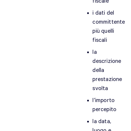
fiscale
m
i dati del
e
r
committente
c
più quelli
i
fiscali
a
l
la
i
descrizione
s
della
t
prestazione
a
o
svolta
n
l’importo
l
i
percepito
n
la data,
e
luogo e
c