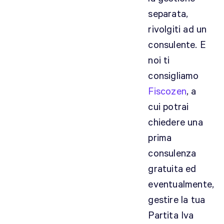
i
separata,
a
rivolgiti ad un
s
consulente. E
i
noi ti
t
i
consigliamo
o
Fiscozen
, a
n
cui potrai
l
chiedere una
i
n
prima
e
consulenza
d
gratuita ed
i
eventualmente,
t
r
gestire la tua
a
Partita Iva
s