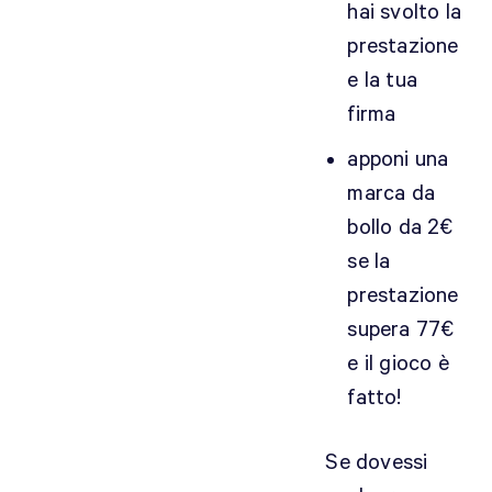
hai svolto la
i
o
prestazione
n
e la tua
i
firma
s
p
apponi una
e
marca da
c
bollo da 2€
i
se la
f
i
prestazione
c
supera 77€
h
e il gioco è
e
fatto!
i
l
n
Se dovessi
o