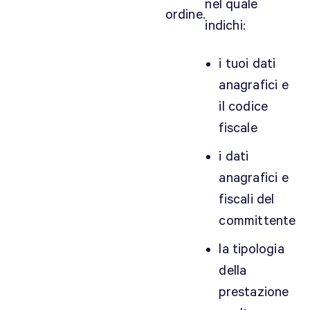
nel quale
g
ordine.
l
indichi:
i
s
i tuoi dati
o
anagrafici e
n
il codice
o
d
fiscale
i
i dati
c
anagrafici e
a
r
fiscali del
a
committente
t
t
la tipologia
e
della
r
prestazione
e