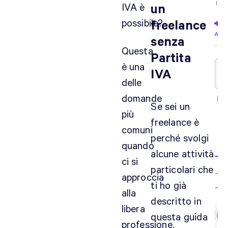
Iscri
IVA è
un
possibile?
freelance
Acce
senza
Questa
Partita
è una
IVA
delle
domande
Se sei un
più
freelance è
comuni
7
perché svolgi
quando
CO
alcune attività
ci si
particolari che
approccia
ti ho già
alla
descritto in
libera
questa guida
professione.