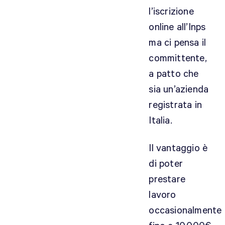
B
l’iscrizione
i
online all’Inps
s
o
ma ci pensa il
g
committente,
n
a patto che
a
sia un’azienda
a
p
registrata in
r
Italia.
i
r
Il vantaggio è
e
di poter
p
a
prestare
r
lavoro
t
occasionalmente
i