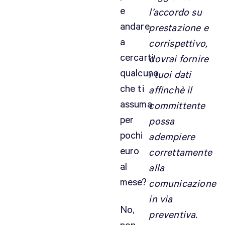
e
l’accordo su
o
p
andare
prestazione e
e
a
corrispettivo,
r
cercarti
dovrai fornire
d
qualcuno
i tuoi dati
i
che ti
r
affinchè il
i
assuma
committente
t
per
possa
t
pochi
adempiere
i
euro
d
correttamente
’
al
alla
a
mese?
comunicazione
u
in via
t
No,
o
preventiva.