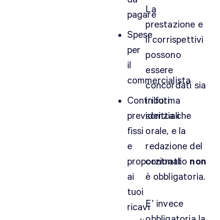
La
o
pagare
c
prestazione e
Spese
o
il corrispettivi
m
per
possono
u
il
essere
n
commercialista
q
concordati sia
u
Contributi
in forma
e
previdenziali
scritta che
a
fissi
orale, e la
p
r
e
redazione del
i
proporzionali
contratto
non
r
ai
è obbligatoria.
e
tuoi
l
E’ invece
a
ricavi
obbligatoria la
p