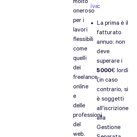
molto
u
iva
:
oneroso
t
i
per i
La prima è il
l
lavori
fatturato
e
flessibili
annuo: non
!
come
M
deve
quelli
a
superare i
s
dei
5000
€ lordi
e
freelance
(in caso
i
online
o
contrario, si
e
l
è soggetti
a
delle
all’iscrizione
v
professioni
alla
o
del
r
Gestione
web.
o
Separata