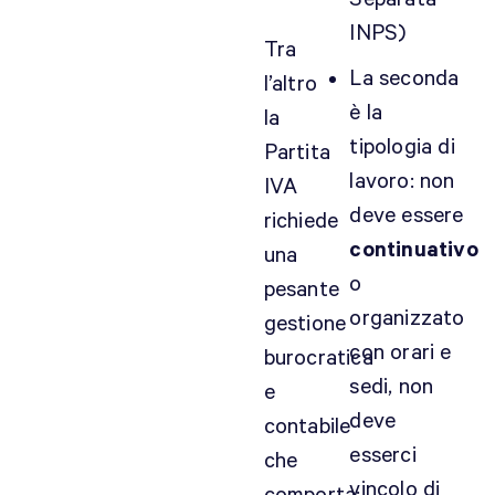
c
INPS)
o
Tra
m
La seconda
l’altro
e
è la
la
f
tipologia di
Partita
r
lavoro: non
e
IVA
e
deve essere
richiede
l
continuativo
una
a
o
pesante
n
organizzato
c
gestione
e
con orari e
burocratica
r
sedi, non
e
p
deve
contabile
e
esserci
che
r
u
vincolo di