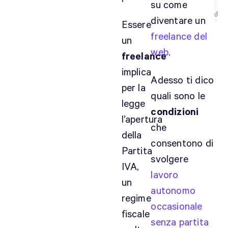
su come
diventare un
Essere
freelance del
un
web
.
freelance
implica
Adesso ti dico
G
per la
r
quali sono le
legge
a
condizioni
l’apertura
z
che
i
della
consentono di
e
Partita
svolgere
,
IVA,
m
lavoro
un
o
autonomo
l
regime
occasionale
t
fiscale
senza partita
o