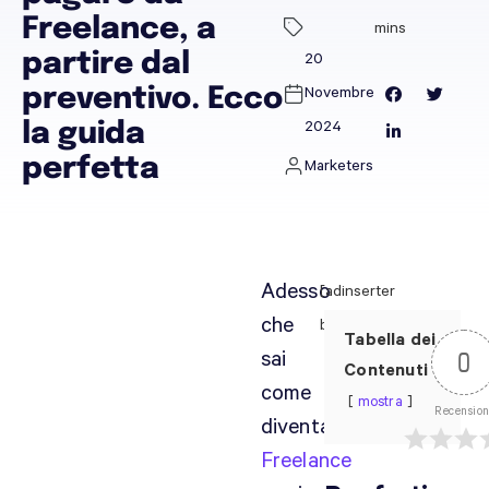
Freelance, a
partire dal
20
preventivo. Ecco
Novembre
2024
la guida
perfetta
Marketers
Adesso
[adinserter
che
block="12"]
Tabella dei
sai
0
Contenuti
come
mostra
Recension
diventare
Freelance