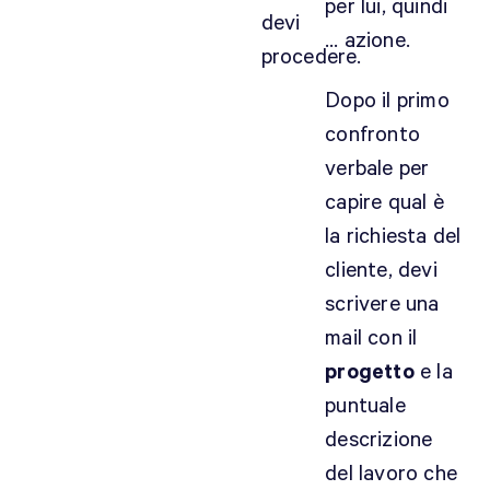
per lui, quindi
devi
G
… azione.
r
procedere.
a
Dopo il primo
z
confronto
i
e
verbale per
a
capire qual è
t
la richiesta del
e
cliente, devi
p
e
scrivere una
r
mail con il
i
progetto
e la
l
puntuale
c
o
descrizione
m
del lavoro che
m