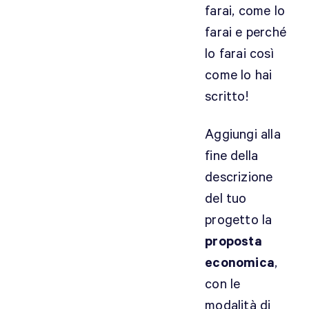
farai, come lo
e
farai e perché
n
t
lo farai così
o
come lo hai
G
scritto!
a
b
Aggiungi alla
r
fine della
i
e
descrizione
l
del tuo
e
progetto la
!
proposta
economica
,
con le
modalità di