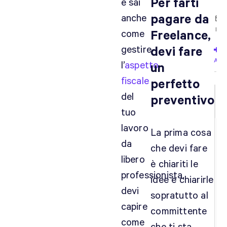
Per farti
e sai
anche
pagare da
Iscri
come
Freelance,
gestire
devi fare
Acc
l’
aspetto
un
fiscale
perfetto
del
preventivo
tuo
lavoro
La prima cosa
da
che devi fare
libero
è chiariti le
professionista,
idee e chiarirle
devi
sopratutto al
capire
committente
come