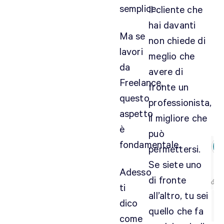
semplice.
Il cliente che
o
,
hai davanti
g
Ma se
non chiede di
r
lavori
meglio che
a
da
avere di
z
Freelance,
i
fronte un
e
questo
professionista,
aspetto
il migliore che
è
può
fondamentale.
permettersi.
Se siete uno
Adesso
di fronte
ti
all’altro, tu sei
dico
quello che fa
come