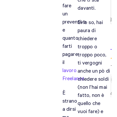
che ti sta
{
fare
davanti.
[+
un
preventivo
Si lo so, hai
e
paura di
quanto
chiedere
2
CO
farti
troppo o
pagare
troppo poco,
il
ti vergogni
lavoro
anche un pò di
Freelance
.
chiedere soldi
(non l’hai mai
È
fatto, non è
strano
quello che
a dirsi
vuoi fare) e