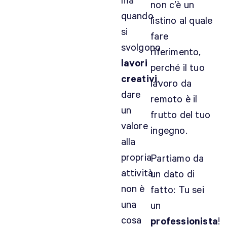
ma
non c’è un
quando
listino al quale
b
si
e
fare
svolgono
l
riferimento,
l
lavori
perché il tuo
i
creativi
,
lavoro da
s
dare
s
remoto è il
un
i
frutto del tuo
m
valore
ingegno.
o
alla
a
propria
Partiamo da
r
attività
un dato di
t
i
non è
fatto: Tu sei
c
una
un
o
cosa
professionista
!
l