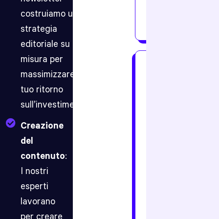
altamente
costruiamo una
profilata.
strategia
editoriale su
misura per
Articoli
massimizzare il
boost
tuo ritorno
Attraverso
una
sull’investimento.
keyword
research
Creazione
mirata,
individuiamo
del
gli
contenuto
:
argomenti
più
I nostri
adatti
per
esperti
creare
lavorano
degli
articoli
per creare