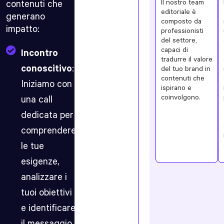
Il nostro team
contenuti che
tool
editoriale è
o
generano
composto da
servizio
impatto:
professionisti
e
del settore,
compreso
capaci di
i
Incontro
tradurre il valore
benefici
conoscitivo
:
del tuo brand in
per
contenuti che
l’utente,
Iniziamo con
ispirano e
creiamo
coinvolgono.
una call
contenuti
dettagliati
dedicata per
e
ottimizzati
comprendere
per
le tue
la
SEO,
esigenze,
progettati
per
analizzare i
migliorare
tuoi obiettivi
il
posizionamento
e identificare
e
attirare
il messaggio