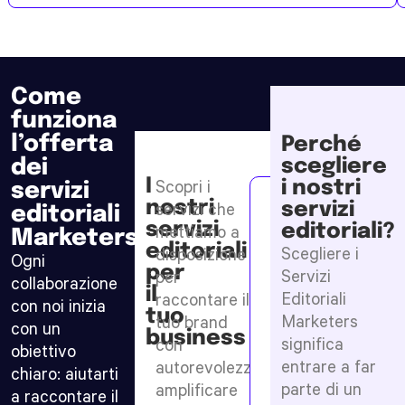
Come
funziona
l’offerta
Perché
dei
scegliere
I
i nostri
Scopri i
servizi
Recensioni
nostri
servizi
servizi che
editoriali
servizi
editoriali?
tool
mettiamo a
Marketers?
editoriali
Scegliere i
disposizione
e
Ogni
per
Servizi
per
servizi
collaborazione
il
Editoriali
raccontare il
con noi inizia
Mettiamo
tuo
Marketers
tuo brand
in
con un
business
luce
significa
con
obiettivo
il
entrare a far
autorevolezza,
chiaro: aiutarti
valore
parte di un
amplificare
del
a raccontare il