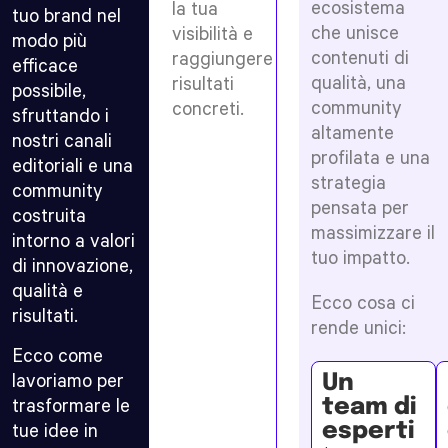
tuo
ecosistema
la tua
tuo brand nel
prodotto
che unisce
visibilità e
modo più
o
contenuti di
raggiungere
servizio
efficace
con
qualità, una
risultati
possibile,
recensioni
community
concreti.
sfruttando i
autentiche
altamente
e
nostri canali
approfondite,
profilata e una
editoriali e una
pensate
strategia
community
per
pensata per
costruire
costruita
massimizzare il
fiducia
intorno a valori
e
tuo impatto.
di innovazione,
autorevolezza.
qualità e
Ecco cosa ci
Dopo
risultati.
aver
rende unici:
analizzato
Ecco come
le
lavoriamo per
caratteristiche
Un
principali
team di
trasformare le
del
esperti
tue idee in
tuo