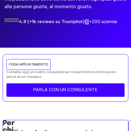
alle persone giuste, al momento giusto.
4.9 (+1k reviews su Trustpilot)
+200 aziende
FISSA APPUNTAMENTO
Contatta oggi un nostro consulente per ricevere tutte le informazioni
senza alcun impegno.
PARLA CON UN CONSULENTE
Per
I
chi
Servizi