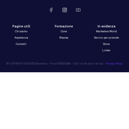
Pagine utili
Formazione
In evidenza
Chi siamo
Corsi
Marketers World
Assistenza
Risorse
Servizi per aziende
Contatti
Store
Linker
© COPYRIGHT 2018-2023 Marketers – P.Iva 01976200384 – Tutti i diritti sono riservati –
Privacy Policy