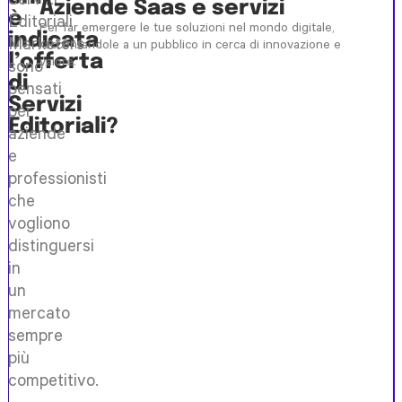
Aziende Saas e servizi
è
Editoriali
Per far emergere le tue soluzioni nel mondo digitale,
indicata
Marketers
raccontandole a un pubblico in cerca di innovazione e
l’offerta
valore.
sono
di
pensati
Servizi
per
Editoriali?
aziende
e
professionisti
che
vogliono
distinguersi
in
un
mercato
sempre
più
competitivo.