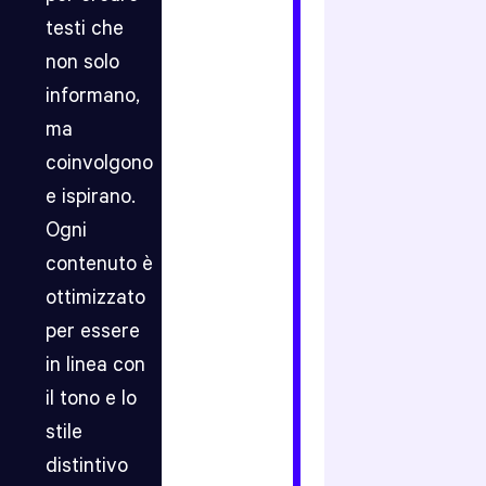
che
testi che
spingano
in
non solo
modo
naturale
informano,
il
ma
tuo
brand,
coinvolgono
o
la
e ispirano.
recensione
Ogni
creata
sul
contenuto è
nostro
ottimizzato
blog.
per essere
Creiamo
articoli
in linea con
personalizzati
e
il tono e lo
orientati
stile
al
branding,
distintivo
che