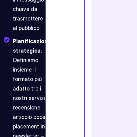
traffico
chiave da
organico
di
trasmettere
qualità.
al pubblico.
La
pubblicazione
Pianificazione
sul
nostro
strategica
:
blog,
Definiamo
tra
i
insieme il
più
formato più
autorevoli
nel
adatto tra i
digital
marketing
nostri servizi –
in
recensione,
Italia,
garantisce
articolo boost o
visibilità
in
placement in
una
newsletter – e
community