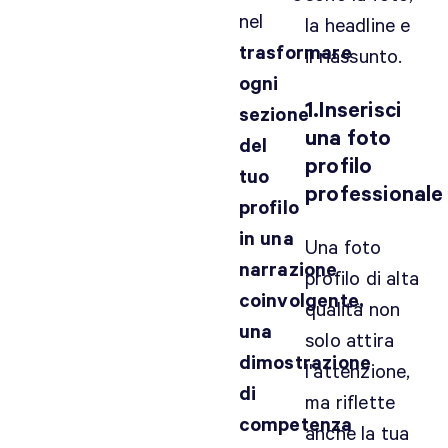
nel
la headline e
trasformare
il riassunto.
ogni
1.Inserisci
sezione
una foto
del
profilo
tuo
professionale
profilo
in una
Una foto
narrazione
profilo di alta
coinvolgente,
qualità non
una
solo attira
dimostrazione
l'attenzione,
di
ma riflette
competenza
anche la tua