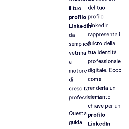
del tuo
il tuo
profilo
profilo
LinkedIn
LinkedIn
rappresenta il
da
fulcro della
semplice
tua identità
vetrina
professionale
a
digitale. Ecco
motore
come
di
renderla un
crescita
elemento
professionale.
chiave per un
Questa
profilo
guida
LinkedIn