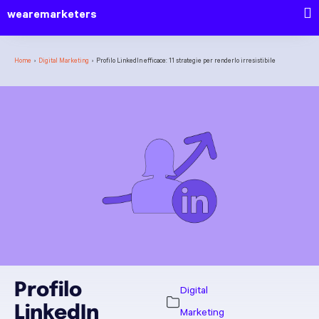
wearemarketers
Home
›
Digital Marketing
›
Profilo LinkedIn efficace: 11 strategie per renderlo irresistibile
Profilo
Digital
LinkedIn
Marketing