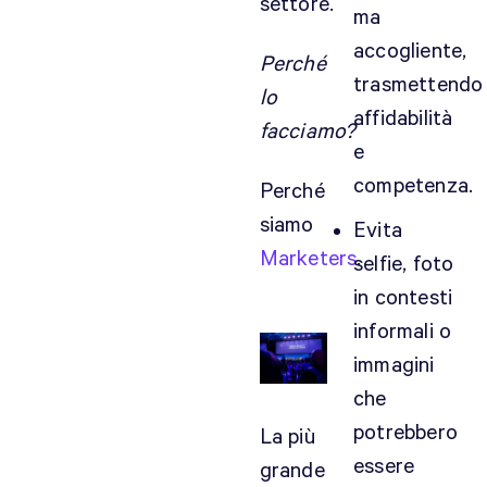
settore.
ma
accogliente,
Perché
trasmettendo
lo
affidabilità
facciamo?
e
competenza.
Perché
siamo
Evita
Marketers
.
selfie, foto
in contesti
informali o
immagini
che
potrebbero
La più
essere
grande