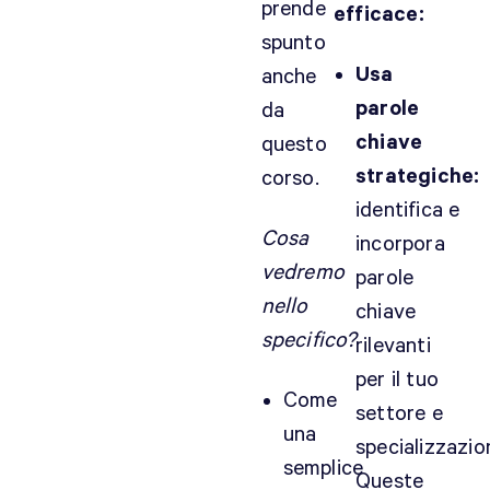
prende
efficace:
spunto
Usa
anche
parole
da
chiave
questo
strategiche:
corso.
identifica e
Cosa
incorpora
vedremo
parole
nello
chiave
specifico?
rilevanti
per il tuo
Come
settore e
una
specializzazio
semplice
Queste