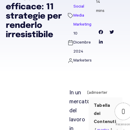
efficace: 11
Social
strategie per
Media
renderlo
Marketing
irresistibile
10
Dicembre
2024
Marketers
In un
[adinserter
mercato
block="28"]
Tabella
del
0
dei
lavoro
Contenuti
Recension
in