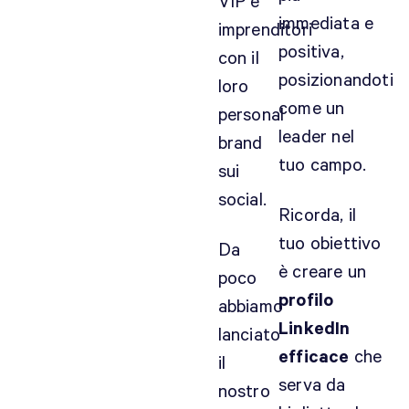
VIP e
immediata e
imprenditori
positiva,
con il
posizionandoti
loro
come un
personal
leader nel
brand
tuo campo.
sui
social.
Ricorda, il
tuo obiettivo
Da
è creare un
poco
profilo
abbiamo
LinkedIn
lanciato
efficace
che
il
serva da
nostro