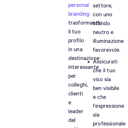
personal
settore,
branding
con uno
trasformando
sfondo
il tuo
neutro e
profilo
illuminazione
in una
favorevole.
destinazione
Assicurati
interessante
che il tuo
per
viso sia
colleghi,
ben visibile
clienti
e che
e
l'espressione
leader
sia
del
professionale