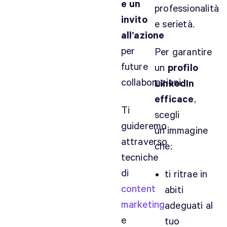
e un
professionalità
invito
e serietà.
all’azione
per
Per garantire
future
un
profilo
collaborazioni.
LinkedIn
efficace
,
Ti
scegli
guideremo
un'immagine
attraverso
che:
tecniche
di
ti ritrae in
content
abiti
marketing
adeguati al
e
tuo