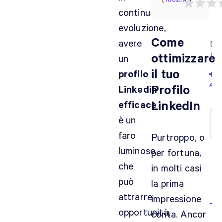
mostra
continua
evoluzione,
Come
avere
Iscri
ottimizzare
un
il tuo
profilo
Acc
Profilo
Linkedin
efficace
LinkedIn
è un
faro
Purtroppo, o
luminoso
per fortuna,
che
in molti casi
può
la prima
0
attrarre
C
impressione
opportunità,
conta. Ancor