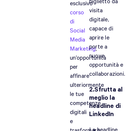
biglietto da
esclusivo
visita
corso
digitale,
di
capace di
Social
aprire le
Media
porte a
Marketing
,
nuove
un’opportunità
opportunità e
per
collaborazioni.
affinare
ulteriormente
2.Sfrutta al
le tue
meglio la
competenze
headline di
digitali
LinkedIn
e
La headline
trasformare