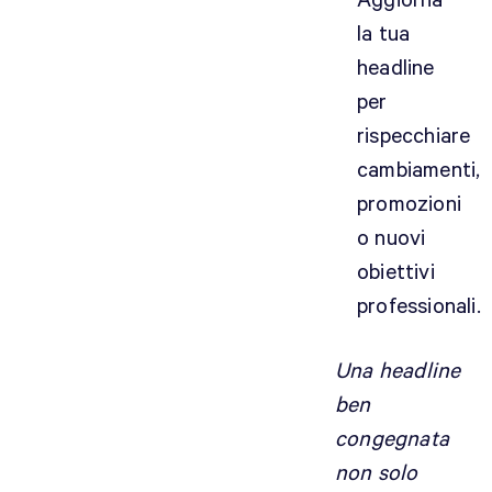
Aggiorna
la tua
headline
per
rispecchiare
cambiamenti,
promozioni
o nuovi
obiettivi
professionali.
Una headline
ben
congegnata
non solo