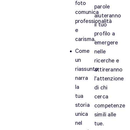
foto
parole
comunica
aiuteranno
professionalità
il tuo
e
profilo a
carisma,
emergere
Come
nelle
un
ricerche e
riassunto
attireranno
narra
l'attenzione
la
di chi
tua
cerca
storia
competenze
unica
simili alle
nel
tue.