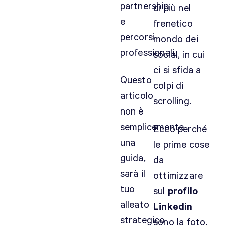
partnership
di più nel
e
frenetico
percorsi
mondo dei
professionali.
social, in cui
ci si sfida a
Questo
colpi di
articolo
scrolling.
non è
semplicemente
Ecco perché
una
le prime cose
guida,
da
sarà il
ottimizzare
tuo
sul
profilo
alleato
Linkedin
strategico
sono la foto,