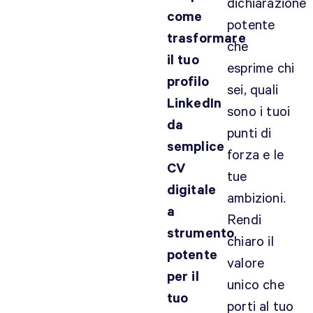
dichiarazione
come
potente
trasformare
che
il tuo
esprime chi
profilo
sei, quali
LinkedIn
sono i tuoi
da
punti di
semplice
forza e le
CV
tue
digitale
ambizioni.
a
Rendi
strumento
chiaro il
potente
valore
per il
unico che
tuo
porti al tuo