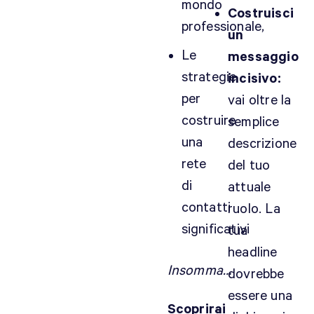
mondo
Costruisci
professionale,
un
Le
messaggio
strategie
incisivo:
per
vai oltre la
costruire
semplice
una
descrizione
rete
del tuo
di
attuale
contatti
ruolo. La
significativi
tua
headline
Insomma…
dovrebbe
essere una
Scoprirai