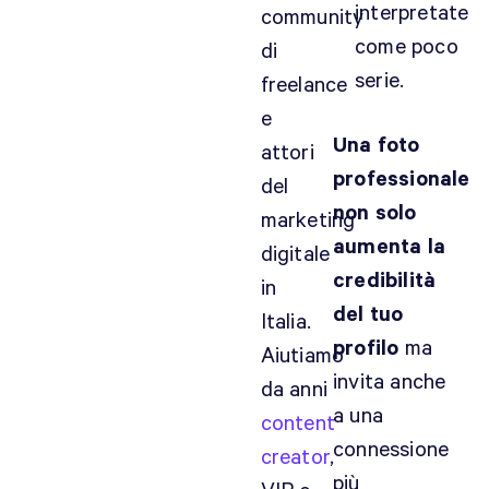
interpretate
community
come poco
di
serie.
freelance
e
Una foto
attori
professionale
del
non solo
marketing
aumenta la
digitale
credibilità
in
del tuo
Italia.
profilo
ma
Aiutiamo
invita anche
da anni
a una
content
connessione
creator
,
più